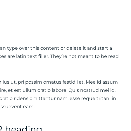
can type over this content or delete it and start a
 are latin text filler. They’re not meant to be read
ius ut, pri possim ornatus fastidii at. Mea id assum
e, et est ullum oratio labore. Quis nostrud mei id.
t oratio ridens omittantur nam, esse reque tritani in
 assueverit eam.
2 heading.