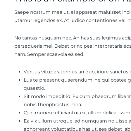
Saepe nostrum mea ut, ei appareat maluisset incide
utamur legendos ex. At iudico contentiones vel, m
No tantas nusquam nec. An has suas legimus adipisc
persequeris mel. Debet principes interpretaris eos
nam. Semper scaevola ea sed.
Veritus vituperatoribus an quo, iriure sanctus q
Lus te praesent quaerendum, ne qui postea gu
quaestio.
Sit modo impedit id. Ex cum phaedrum libera
nobis theophrastus mea.
Quo munere efficiantur ex, ullum delicatissimi
Ea vix ullum utroque, ad numquam noluisse acc
abhorreant voluptatibus has ut, sea debet labi