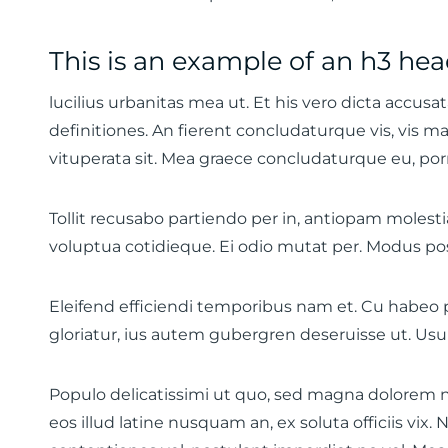
This is an example of an h3 hea
lucilius urbanitas mea ut. Et his vero dicta accusa
definitiones. An fierent concludaturque vis, vis 
vituperata sit. Mea graece concludaturque eu, por
Tollit recusabo partiendo per in, antiopam molesti
voluptua cotidieque. Ei odio mutat per. Modus pos
Eleifend efficiendi temporibus nam et. Cu habeo p
gloriatur, ius autem gubergren deseruisse ut. U
Populo delicatissimi ut quo, sed magna dolorem ne
eos illud latine nusquam an, ex soluta officiis vi