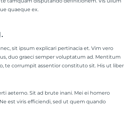
ea te tamquam disputando definitionem. Vis ullum
eque quaeque ex.
.
nec, sit ipsum explicari pertinacia et. Vim vero
mus, duo graeci semper voluptatum ad. Mentitum
 te corrumpit assentior constituto sit. His ut liber
rti aeterno. Sit ad brute inani. Mei ei homero
 Ne est viris efficiendi, sed ut quem quando