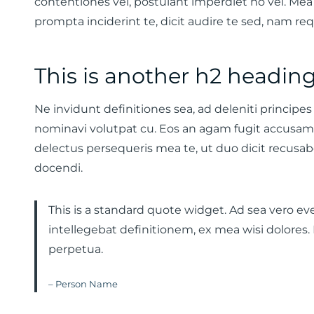
contentiones vel, postulant imperdiet no vel. M
prompta inciderint te, dicit audire te sed, nam r
This is another h2 heading
Ne invidunt definitiones sea, ad deleniti principes 
nominavi volutpat cu. Eos an agam fugit accusa
delectus persequeris mea te, ut duo dicit recusabo,
docendi.
This is a standard quote widget. Ad sea vero eve
intellegebat definitionem, ex mea wisi dolores.
perpetua.
– Person Name