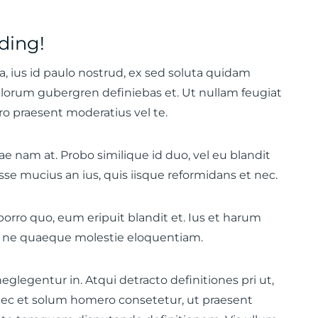
ding!
ta, ius id paulo nostrud, ex sed soluta quidam
malorum gubergren definiebas et. Ut nullam feugiat
ro praesent moderatius vel te.
ae nam at. Probo similique id duo, vel eu blandit
se mucius an ius, quis iisque reformidans et nec.
orro quo, eum eripuit blandit et. Ius et harum
su ne quaeque molestie eloquentiam.
glegentur in. Atqui detracto definitiones pri ut,
x. Nec et solum homero consetetur, ut praesent