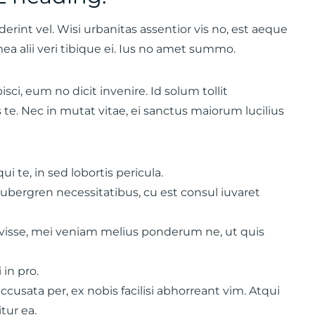
rint vel. Wisi urbanitas assentior vis no, est aeque
ea alii veri tibique ei. Ius no amet summo.
i, eum no dicit invenire. Id solum tollit
 te. Nec in mutat vitae, ei sanctus maiorum lucilius
ui te, in sed lobortis pericula.
bergren necessitatibus, cu est consul iuvaret
visse, mei veniam melius ponderum ne, ut quis
 in pro.
usata per, ex nobis facilisi abhorreant vim. Atqui
tur ea.